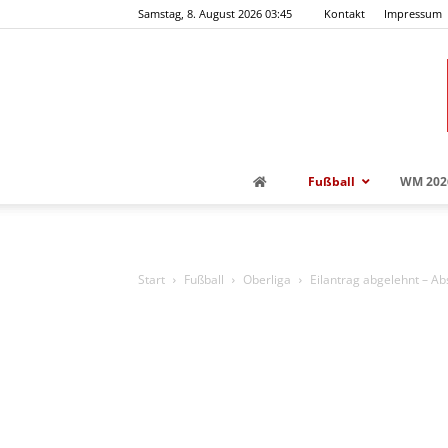
Samstag, 8. August 2026 03:45
Kontakt
Impressum
Fußball
WM 202
Start
Fußball
Oberliga
Eilantrag abgelehnt – Ab