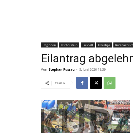
Regionen
Ostholstein
Fußball
Oberliga
Kurznachric
Eilantrag abgelehn
Von
Stephan Russau
-
5. Juni 2026 18:39
Teilen