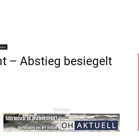
–
Sport-
hten
t – Abstieg besiegelt
News
Anzeige
für