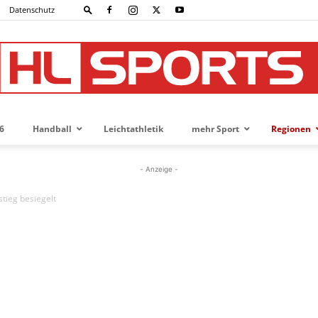
Datenschutz
6
Handball
Leichtathletik
mehr Sport
Regionen
HL-
- Anzeige -
stieg besiegelt
SPORTS