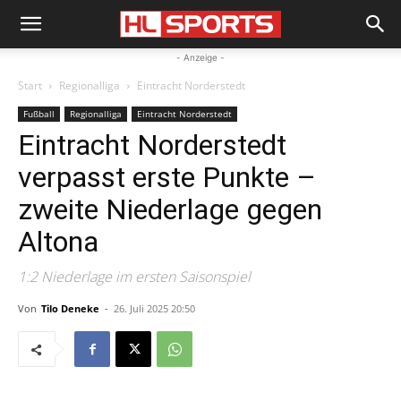
- Anzeige -
Start
Regionalliga
Eintracht Norderstedt
Fußball
Regionalliga
Eintracht Norderstedt
Eintracht Norderstedt
verpasst erste Punkte –
zweite Niederlage gegen
Altona
1:2 Niederlage im ersten Saisonspiel
Von
Tilo Deneke
-
26. Juli 2025 20:50