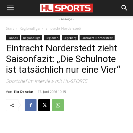
- Anzeige -
Start
Regionalliga
Eintracht Norderstedt
Fußball
Regionalliga
Regionen
Segeberg
Eintracht Norderstedt
Eintracht Norderstedt zieht
Saisonfazit: „Die Schulnote
ist tatsächlich nur eine Vier“
Sportchef im Interview mit HL-SPORTS
Von
Tilo Deneke
-
17. Juni 2026 10:45