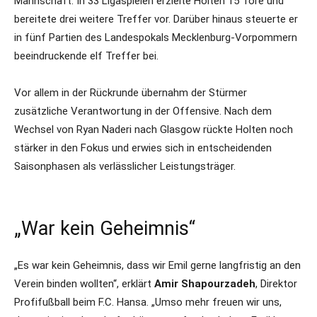
Mannschaft. In 33 Ligaspielen erzielte Holten 15 Tore und
bereitete drei weitere Treffer vor. Darüber hinaus steuerte er
in fünf Partien des Landespokals Mecklenburg-Vorpommern
beeindruckende elf Treffer bei.
Vor allem in der Rückrunde übernahm der Stürmer
zusätzliche Verantwortung in der Offensive. Nach dem
Wechsel von Ryan Naderi nach Glasgow rückte Holten noch
stärker in den Fokus und erwies sich in entscheidenden
Saisonphasen als verlässlicher Leistungsträger.
„War kein Geheimnis“
„Es war kein Geheimnis, dass wir Emil gerne langfristig an den
Verein binden wollten“, erklärt
Amir Shapourzadeh
, Direktor
Profifußball beim F.C. Hansa. „Umso mehr freuen wir uns,