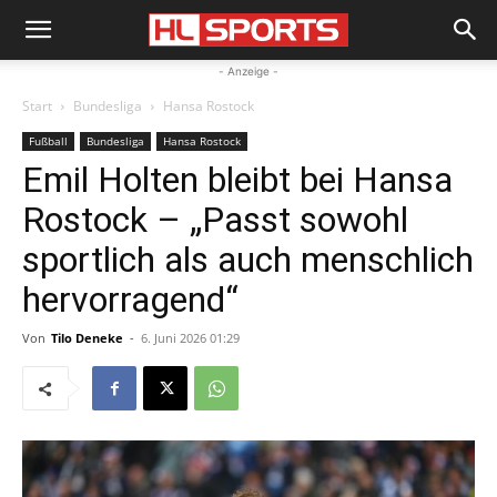
- Anzeige -
Start
Bundesliga
Hansa Rostock
Fußball
Bundesliga
Hansa Rostock
Emil Holten bleibt bei Hansa
Rostock – „Passt sowohl
sportlich als auch menschlich
hervorragend“
Von
Tilo Deneke
-
6. Juni 2026 01:29