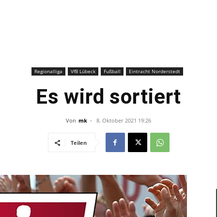
–
Sport-
Regionalliga
VfB Lübeck
Fußball
Eintracht Norderstedt
Es wird sortiert
Von
mk
-
8. Oktober 2021 19:26
News
Teilen
für