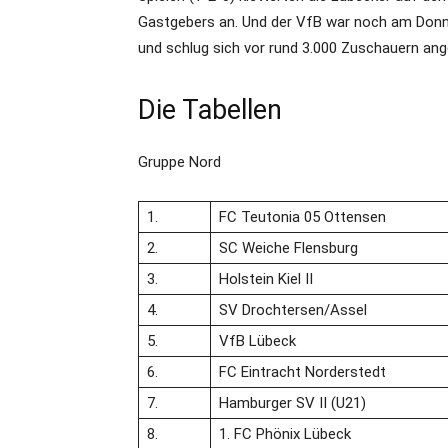
Gastgebers an. Und der VfB war noch am Donne
und schlug sich vor rund 3.000 Zuschauern ange
Die Tabellen
Gruppe Nord
1.
FC Teutonia 05 Ottensen
2.
SC Weiche Flensburg
3.
Holstein Kiel II
4.
SV Drochtersen/​Assel
5.
VfB Lübeck
6.
FC Eintracht Norderstedt
7.
Hamburger SV II (U21)
8.
1. FC Phönix Lübeck