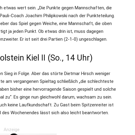
och etwas wert sein. „Die Punkte gegen Mannschaften, die
 Pauli-Coach Joachim Philipkowski nach der Punkteteilung.
geber das Spiel gegen Weiche, eine Mannschaft, die oben
igt ja jeden Punkt. Ob etwas drin ist, muss dagegen
weiter. Er ist seit drei Partien (2-1-0) ungeschlagen.
stein Kiel II (So., 14 Uhr)
n Sieg in Folge. Aber das störte Dietmar Hirsch weniger
hte am vergangenen Spieltag schließlich „die schlechteste
haben bisher eine hervorragende Saison gespielt und solche
l zu“. Es ginge nun gleichwohl darum, wachsam zu sein.
uch keine Laufkundschaft. Zu Gast beim Spitzenreiter ist
el des Wochenendes lässt sich also leicht beantworten.
Anzeige