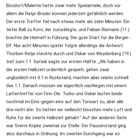
Bösdorf/Malente hatte zwar mehr Spielanteile, doch vor
allem die Ratje-Brüder können jederzeit gefährlich werden.
Der erste Treffer fiel nach etwas mehr als zehn Minuten. Ein
tiefer Ball zu Korn, der zurücklegte, und Fabian Riemann (11.)
brachte die Heimelf in Führung. Der gute Start für die Berger-
Elf. Nur acht Minuten später folgte allerdings die Antwort.
Thorben Ratje steckte durch und Oskar von Weydenberg (19.)
traf zum 1:1. Safadi sagte zur ersten Hälfte: „Wir haben in
der ersten Halbzeit ordentlich gespielt, gehen zwar
unglücklich mit 0:1 in Rückstand, machen aber relativ schnell
das 1:1. Danach müssen wir eigentlich nachlegen mit einem
Lattentreffer von Finn-Ole. Turbo und Oskar laufen beide
nochmal im Eins-gegen-eins auf den Torwart zu, aber alle
drei nicht drin. So hätten wir vielleicht bisschen mehr Luft und
Ruhe für die zweite Halbzeit gehabt.“ Auf der anderen Seite
war Sverre Kripke zweimal zur Stelle. Der Pausenstand ging
also durchaus in Ordnung. Im zweiten Durchgang war es