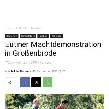
Start
Fußball
Kreisliga
Regionen
Ostholstein
Fußball
Kreisliga
Eutiner Machtdemonstration
in Großenbrode
"Das Leid vom TSV Lensahn"
Von
Niklas Runne
-
15. September 2025 14:47