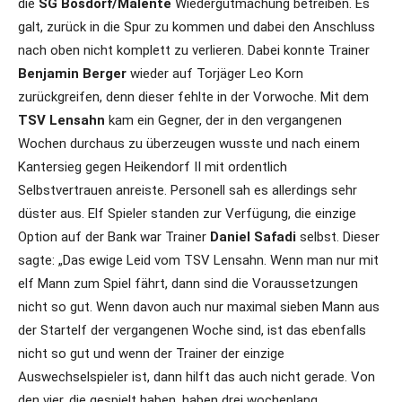
die
SG Bösdorf/Malente
Wiedergutmachung betreiben. Es
galt, zurück in die Spur zu kommen und dabei den Anschluss
nach oben nicht komplett zu verlieren. Dabei konnte Trainer
Benjamin Berger
wieder auf Torjäger Leo Korn
zurückgreifen, denn dieser fehlte in der Vorwoche. Mit dem
TSV Lensahn
kam ein Gegner, der in den vergangenen
Wochen durchaus zu überzeugen wusste und nach einem
Kantersieg gegen Heikendorf II mit ordentlich
Selbstvertrauen anreiste. Personell sah es allerdings sehr
düster aus. Elf Spieler standen zur Verfügung, die einzige
Option auf der Bank war Trainer
Daniel Safadi
selbst. Dieser
sagte: „Das ewige Leid vom TSV Lensahn. Wenn man nur mit
elf Mann zum Spiel fährt, dann sind die Voraussetzungen
nicht so gut. Wenn davon auch nur maximal sieben Mann aus
der Startelf der vergangenen Woche sind, ist das ebenfalls
nicht so gut und wenn der Trainer der einzige
Auswechselspieler ist, dann hilft das auch nicht gerade. Von
den vier, die gespielt haben, haben drei wochenlang