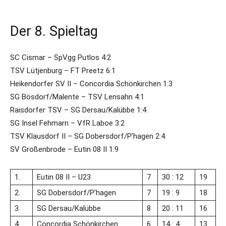
Der 8. Spieltag
SC Cismar – SpVgg Putlos 4:2
TSV Lütjenburg – FT Preetz 6:1
Heikendorfer SV II – Concordia Schönkirchen 1:3
SG Bösdorf/Malente – TSV Lensahn 4:1
Raisdorfer TSV – SG Dersau/Kalübbe 1:4
SG Insel Fehmarn – VfR Laboe 3:2
TSV Klausdorf II – SG Dobersdorf/P’hagen 2:4
SV Großenbrode – Eutin 08 II 1:9
1.
Eutin 08 II – U23
7
30 : 12
19
2.
SG Dobersdorf/​P’hagen
7
19 : 9
18
3.
SG Dersau/​Kalübbe
8
20 : 11
16
4.
Concordia Schönkirchen
6
14 : 4
13