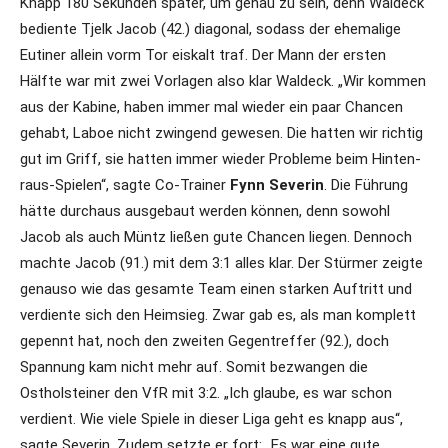
Knapp 180 Sekunden später, um genau zu sein, denn Waldeck
bediente Tjelk Jacob (42.) diagonal, sodass der ehemalige
Eutiner allein vorm Tor eiskalt traf. Der Mann der ersten
Hälfte war mit zwei Vorlagen also klar Waldeck. „Wir kommen
aus der Kabine, haben immer mal wieder ein paar Chancen
gehabt, Laboe nicht zwingend gewesen. Die hatten wir richtig
gut im Griff, sie hatten immer wieder Probleme beim Hinten-
raus-Spielen“, sagte Co-Trainer
Fynn Severin
. Die Führung
hätte durchaus ausgebaut werden können, denn sowohl
Jacob als auch Müntz ließen gute Chancen liegen. Dennoch
machte Jacob (91.) mit dem 3:1 alles klar. Der Stürmer zeigte
genauso wie das gesamte Team einen starken Auftritt und
verdiente sich den Heimsieg. Zwar gab es, als man komplett
gepennt hat, noch den zweiten Gegentreffer (92.), doch
Spannung kam nicht mehr auf. Somit bezwangen die
Ostholsteiner den VfR mit 3:2. „Ich glaube, es war schon
verdient. Wie viele Spiele in dieser Liga geht es knapp aus“,
sagte Severin. Zudem setzte er fort: „Es war eine gute