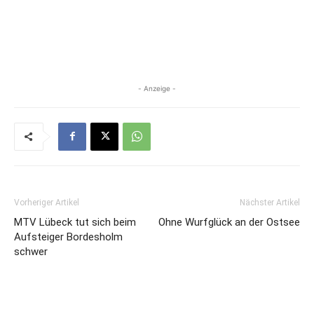
- Anzeige -
Vorheriger Artikel
Nächster Artikel
MTV Lübeck tut sich beim
Ohne Wurfglück an der Ostsee
Aufsteiger Bordesholm
schwer
Verwandte Artikel
Mehr vom Autor