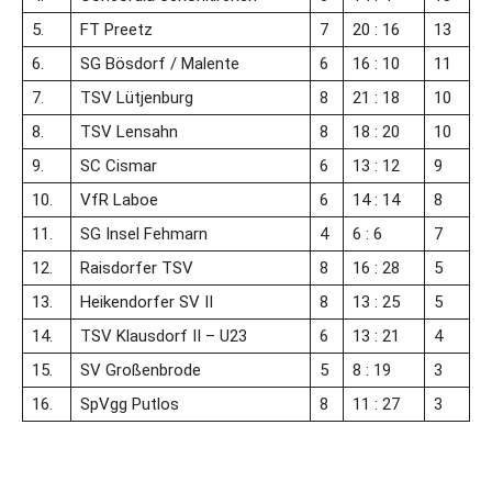
5.
FT Preetz
7
20 : 16
13
6.
SG Bösdorf /​ Malente
6
16 : 10
11
7.
TSV Lütjenburg
8
21 : 18
10
8.
TSV Lensahn
8
18 : 20
10
9.
SC Cismar
6
13 : 12
9
10.
VfR Laboe
6
14 : 14
8
11.
SG Insel Fehmarn
4
6 : 6
7
12.
Raisdorfer TSV
8
16 : 28
5
13.
Heikendorfer SV II
8
13 : 25
5
14.
TSV Klausdorf II – U23
6
13 : 21
4
15.
SV Großenbrode
5
8 : 19
3
16.
SpVgg Putlos
8
11 : 27
3