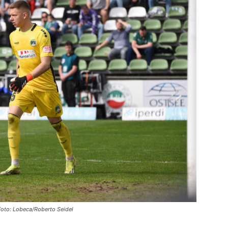
die
Region
Lübeck
Foto: Lobeca/Roberto Seidel