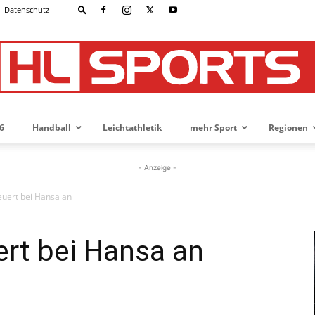
Datenschutz
6
Handball
Leichtathletik
mehr Sport
Regionen
HL-
- Anzeige -
euert bei Hansa an
SPORTS
rt bei Hansa an