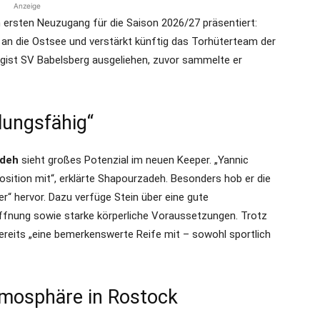
Anzeige
 ersten Neuzugang für die Saison 2026/27 präsentiert:
 an die Ostsee und verstärkt künftig das Torhüterteam der
ligist SV Babelsberg ausgeliehen, zuvor sammelte er
lungsfähig“
adeh
sieht großes Potenzial im neuen Keeper. „Yannic
osition mit“, erklärte Shapourzadeh. Besonders hob er die
er“ hervor. Dazu verfüge Stein über eine gute
ffnung sowie starke körperliche Voraussetzungen. Trotz
ereits „eine bemerkenswerte Reife mit – sowohl sportlich
Atmosphäre in Rostock