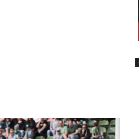
–
Sport-
News
für