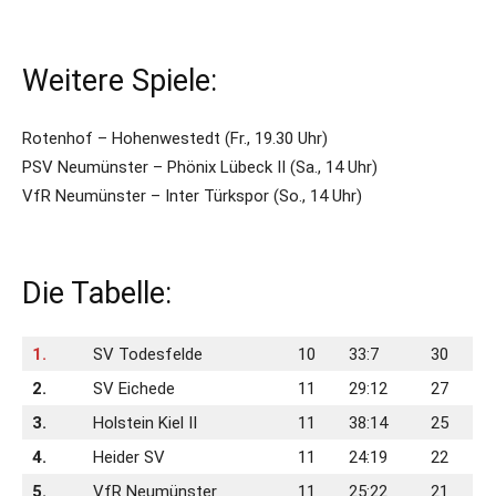
Weitere Spiele:
Rotenhof – Hohenwestedt (Fr., 19.30 Uhr)
PSV Neumünster – Phönix Lübeck II (Sa., 14 Uhr)
VfR Neumünster – Inter Türkspor (So., 14 Uhr)
Die Tabelle:
1.
SV Todesfelde
10
33:7
30
2.
SV Eichede
11
29:12
27
3.
Holstein Kiel II
11
38:14
25
4.
Heider SV
11
24:19
22
5.
VfR Neumünster
11
25:22
21