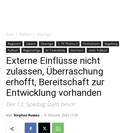
Start
Fußball
Oberliga
Regionen
Lübeck
Oberliga
1. FC Phönix II
Ostholstein
Segeberg
Fußball
Regionalliga
SV Todesfelde
Stormarn
mehr Fußball
Externe Einflüsse nicht
zulassen, Überraschung
erhofft, Bereitschaft zur
Entwicklung vorhanden
Der 12. Spieltag steht bevor
Von
Stephan Russau
-
9. Oktober 2025 17:59