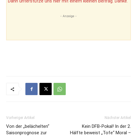
Dann unterstütze uns hier mit einem kleinen Beitrag. Danke.
- Anzeige -
Vorheriger Artikel
Nächster Artikel
Von der „belächelten“
Kein DFB-Pokal! In der 2.
Saisonprognose zur
Hälfte beweist „Tofe“ Moral –