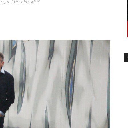
s jetzt drei Punkte?
–
Sport-
News
für