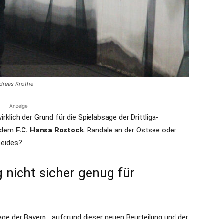
die
ndreas Knothe
Region
Anzeige
irklich der Grund für die Spielabsage der Drittliga-
d dem
F.C. Hansa Rostock
. Randale an der Ostsee oder
beides?
Lübeck
 nicht sicher genug für
age der Bayern, „aufgrund dieser neuen Beurteilung und der