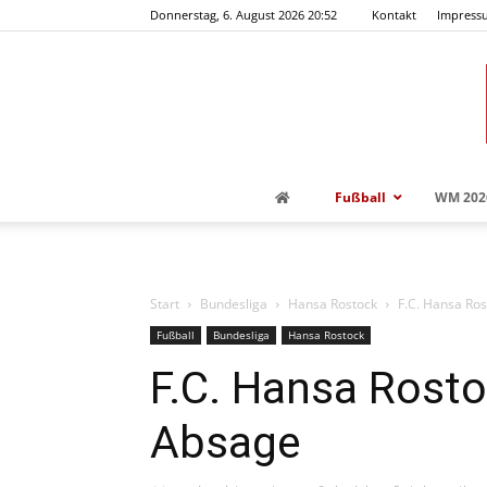
Donnerstag, 6. August 2026 20:52
Kontakt
Impress
Fußball
WM 202
Start
Bundesliga
Hansa Rostock
F.C. Hansa Ro
Fußball
Bundesliga
Hansa Rostock
F.C. Hansa Rost
Absage