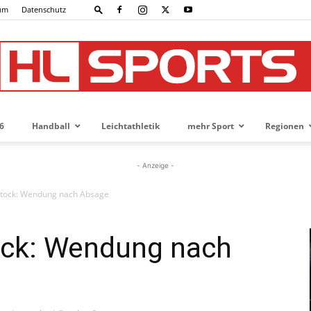
um
Datenschutz
6
Handball
Leichtathletik
mehr Sport
Regionen
HL-
- Anzeige -
stock: Wendung nach Absage
SPORTS
ock: Wendung nach