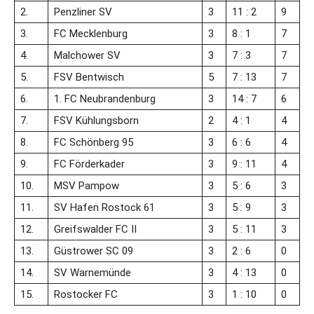
2.
Penzliner SV
3
11 : 2
9
3.
FC Mecklenburg
3
8 : 1
7
4.
Malchower SV
3
7 : 3
7
5.
FSV Bentwisch
5
7 : 13
7
6.
1. FC Neubrandenburg
3
14 : 7
6
7.
FSV Kühlungsborn
2
4 : 1
4
8.
FC Schönberg 95
3
6 : 6
4
9.
FC Förderkader
3
9 : 11
4
10.
MSV Pampow
3
5 : 6
3
11.
SV Hafen Rostock 61
3
5 : 9
3
12.
Greifswalder FC II
3
5 : 11
3
13.
Güstrower SC 09
3
2 : 6
0
14.
SV Warnemünde
3
4 : 13
0
15.
Rostocker FC
3
1 : 10
0