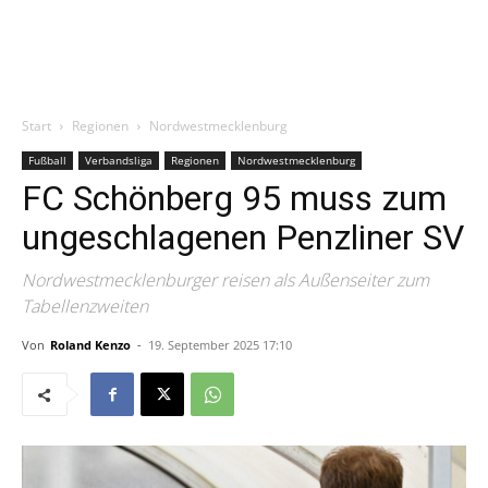
Start
Regionen
Nordwestmecklenburg
Fußball
Verbandsliga
Regionen
Nordwestmecklenburg
FC Schönberg 95 muss zum
ungeschlagenen Penzliner SV
Nordwestmecklenburger reisen als Außenseiter zum
Tabellenzweiten
Von
Roland Kenzo
-
19. September 2025 17:10