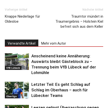
Vorheriger Artikel
Nächster Artikel
Knappe Niederlage für
Traumtor mündet in
Oldesloe
Traumergebnis – Holstein Kiel
befreit sich aus dem Keller
Verwandte Artikel
Mehr vom Autor
Anscheinend keine Annäherung:
Auswärts bleibt Gästeblock zu –
Trennung beim VfB Lübeck auf der
VfB Lübeck
Lohmühle
Letzter Teil: Es geht Schlag auf
Schlag im Oberhaus – auch für
Lübecker Teams
Oberliga
Leezen gelingt Überraschung gegen