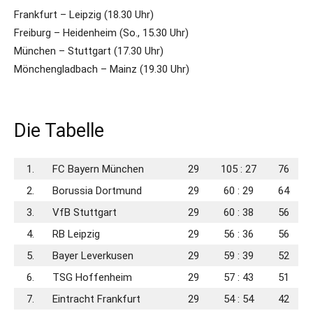
Frankfurt – Leipzig (18.30 Uhr)
Freiburg – Heidenheim (So., 15.30 Uhr)
München – Stuttgart (17.30 Uhr)
Mönchengladbach – Mainz (19.30 Uhr)
Die Tabelle
1.
FC Bayern München
29
105 : 27
76
2.
Borussia Dortmund
29
60 : 29
64
3.
VfB Stuttgart
29
60 : 38
56
4.
RB Leipzig
29
56 : 36
56
5.
Bayer Leverkusen
29
59 : 39
52
6.
TSG Hoffenheim
29
57 : 43
51
7.
Eintracht Frankfurt
29
54 : 54
42