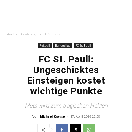
Start
Bundesliga
FC St. Pauli
Fußball
Bundesliga
FC St. Pauli
FC St. Pauli:
Ungeschicktes
Einsteigen kostet
wichtige Punkte
Mets wird zum tragischen Helden
Von
Michael Krause
-
17. April 2026 22:50