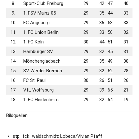
8.
Sport-Club Freiburg
29
42 : 47
40
9.
1. FSV Mainz 05
29
35 : 44
33
10.
FC Augsburg
29
36 : 53
33
11.
1. FC Union Berlin
29
33 : 50
32
12.
1. FC Köln
30
44 : 51
31
13.
Hamburger SV
29
32 : 45
31
14.
Mönchengladbach
29
35 : 49
30
15.
SV Werder Bremen
29
32 : 52
28
16.
FC St. Pauli
30
26 : 51
26
17.
VfL Wolfsburg
29
39 : 65
21
18.
1. FC Heidenheim
29
32 : 64
19
Bildquellen
stp_fck_waldschmidt: Lobeca/Vivian Pfaff