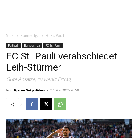
Start
Bundesliga
FC St. Pauli
Fußball
Bundesliga
FC St. Pauli
FC St. Pauli verabschiedet
Leih-Stürmer
Gute Ansätze, zu wenig Ertrag
Von
Bjarne Setje-Eilers
-
27. Mai 2026 20:59