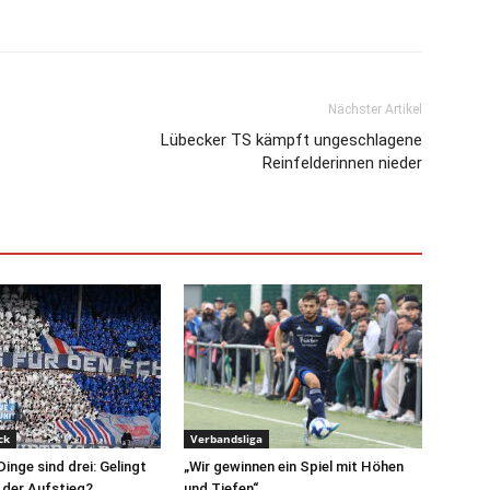
Nächster Artikel
Lübecker TS kämpft ungeschlagene
Reinfelderinnen nieder
ck
Verbandsliga
Dinge sind drei: Gelingt
„Wir gewinnen ein Spiel mit Höhen
 der Aufstieg?
und Tiefen“