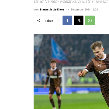
David Nemeth ersetzt Karol Mets einwandfr
Von
Bjarne Setje-Eilers
-
4. Dezember 2024 16:23
Teilen