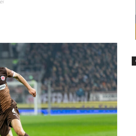
ei
–
Sport-
News
für