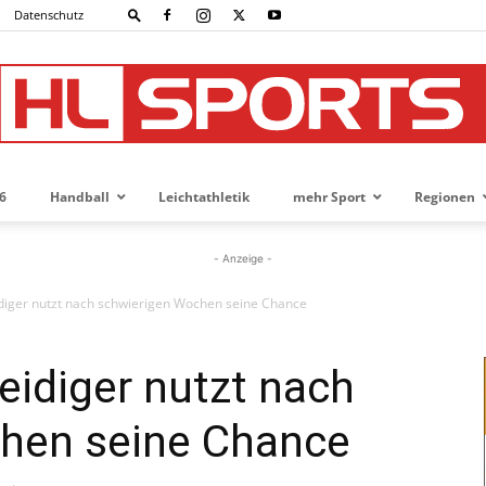
Datenschutz
6
Handball
Leichtathletik
mehr Sport
Regionen
HL-
- Anzeige -
eidiger nutzt nach schwierigen Wochen seine Chance
SPORTS
teidiger nutzt nach
hen seine Chance