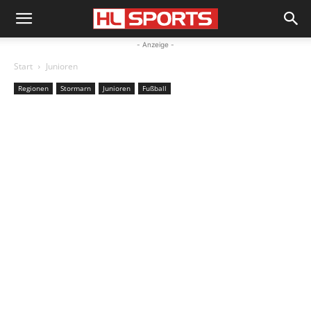
- Anzeige -
Start
Junioren
Regionen
Stormarn
Junioren
Fußball