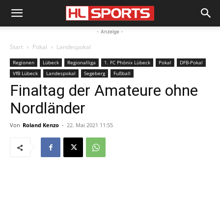
- Anzeige -
Start
Pokal
Landespokal
Regionen
Lübeck
Regionalliga
1. FC Phönix Lübeck
Pokal
DFB-Pokal
VfB Lübeck
Landespokal
Segeberg
Fußball
Finaltag der Amateure ohne
Nordländer
Von
Roland Kenzo
-
22. Mai 2021 11:55