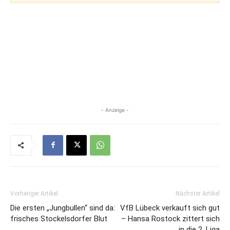
- Anzeige -
Vorheriger Artikel
Nächster Artikel
Die ersten „Jungbullen“ sind da:
VfB Lübeck verkauft sich gut
frisches Stockelsdorfer Blut
– Hansa Rostock zittert sich
in die 2. Liga