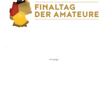
´
Anzeige