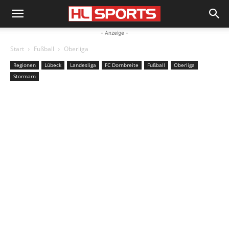
- Anzeige -
Start
Fußball
Oberliga
Regionen
Lübeck
Landesliga
FC Dornbreite
Fußball
Oberliga
Stormarn