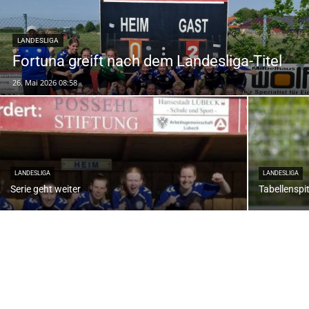
LANDESLIGA
Fortuna greift nach dem Landesliga-Titel
26. Mai 2026 08:58
LANDESLIGA
LANDESLIGA
Serie geht weiter
Tabellenspi