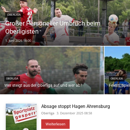
OBERLIGA
Großer Personeller Umbruch beim
Oberligisten
1. Juni 2026 18:00
OBERLIGA
OBERLIGA
Wer steigt aus der Oberliga auf und wer ab?
Feiern, Spie
Absage stoppt Hagen Ahrensburg
Oberliga
3. Dezember 2025 08:58
Weiterlesen