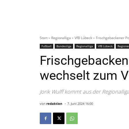
Start
Regionalliga
VfB Lübeck
Frischgebackener Po
Fußball
Bundesliga
Regionalliga
VfB Lübeck
Regione
Frischgebacken
wechselt zum V
Jorik Wulff kommt aus der Regionalli
-
von
redaktion
7. Juni 2024 16:00