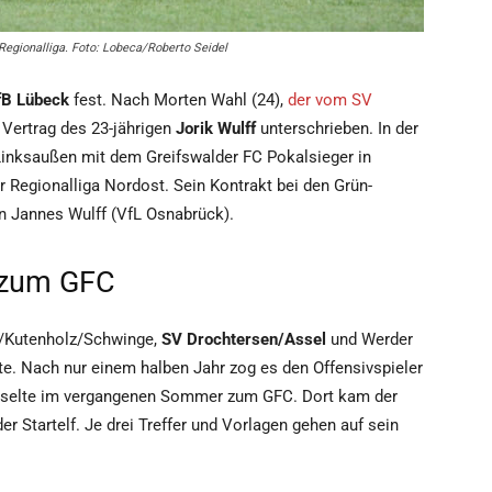
 Regionalliga. Foto: Lobeca/Roberto Seidel
fB Lübeck
fest. Nach Morten Wahl (24),
der vom SV
r Vertrag des 23-jährigen
Jorik Wulff
unterschrieben. In der
Linksaußen mit dem Greifswalder FC Pokalsieger in
Regionalliga Nordost. Sein Kontrakt bei den Grün-
von Jannes Wulff (VfL Osnabrück).
 zum GFC
m/Kutenholz/Schwinge,
SV Drochtersen/Assel
und Werder
te. Nach nur einem halben Jahr zog es den Offensivspieler
chselte im vergangenen Sommer zum GFC. Dort kam der
er Startelf. Je drei Treffer und Vorlagen gehen auf sein