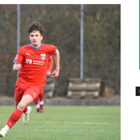
die
Region
Lübeck