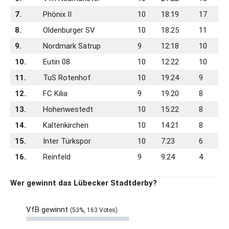
7.
Phönix II
10
18:19
17
8.
Oldenburger SV
10
18:25
11
9.
Nordmark Satrup
9
12:18
10
10.
Eutin 08
10
12:22
10
11.
TuS Rotenhof
10
19:24
9
12.
FC Kilia
9
19:20
8
13.
Hohenwestedt
10
15:22
8
14.
Kaltenkirchen
10
14:21
8
15.
Inter Türkspor
10
7:23
6
16.
Reinfeld
9
9:24
4
Wer gewinnt das Lübecker Stadtderby?
VfB gewinnt
(53%, 163 Votes)