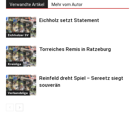
Verwandte Artikel
Mehr vom Autor
Eichholz setzt Statement
Eichholzer SV
Torreiches Remis in Ratzeburg
Kreisliga
Reinfeld dreht Spiel – Sereetz siegt
souverän
Verbandsliga