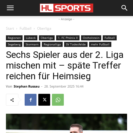
- Anzeige -
Start
Fußball
Oberliga
Regionen
Lübeck
Oberliga
1. FC Phönix II
Ostholstein
Fußball
Segeberg
Stormarn
Regionalliga
SV Todesfelde
mehr Fußball
Sechs Spieler aus der 2. Liga
mischen mit – späte Treffer
reichen für Heimsieg
Von
Stephan Russau
-
28. September 2025 16:44