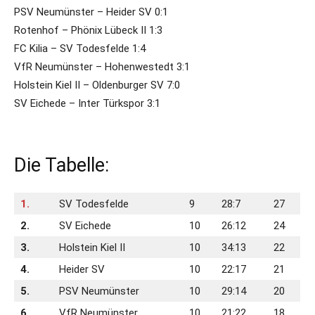
PSV Neumünster – Heider SV 0:1
Rotenhof – Phönix Lübeck II 1:3
FC Kilia – SV Todesfelde 1:4
VfR Neumünster – Hohenwestedt 3:1
Holstein Kiel II – Oldenburger SV 7:0
SV Eichede – Inter Türkspor 3:1
Die Tabelle:
1.
SV Todesfelde
9
28:7
27
2.
SV Eichede
10
26:12
24
3.
Holstein Kiel II
10
34:13
22
4.
Heider SV
10
22:17
21
5.
PSV Neumünster
10
29:14
20
6.
VfR Neumünster
10
21:22
18