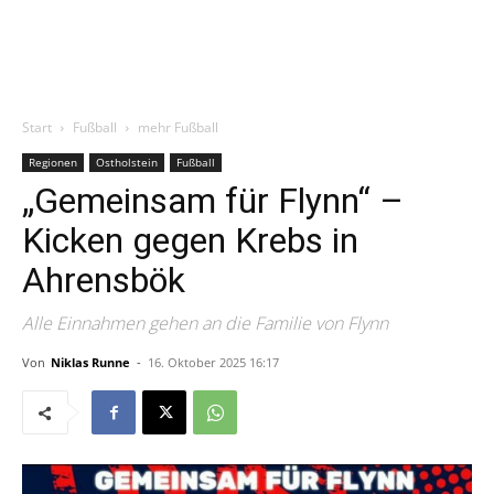
Start
Fußball
mehr Fußball
Regionen
Ostholstein
Fußball
„Gemeinsam für Flynn“ –
Kicken gegen Krebs in
Ahrensbök
Alle Einnahmen gehen an die Familie von Flynn
Von
Niklas Runne
-
16. Oktober 2025 16:17