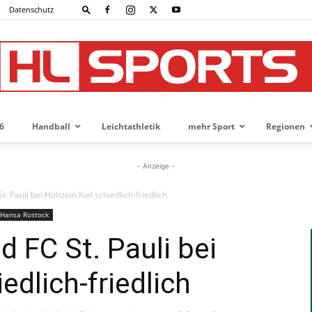
Datenschutz
6
Handball
Leichtathletik
mehr Sport
Regionen
HL-
- Anzeige -
t. Pauli bei Holstein Kiel schiedlich-friedlich
Hansa Rostock
SPORTS
d FC St. Pauli bei
edlich-friedlich