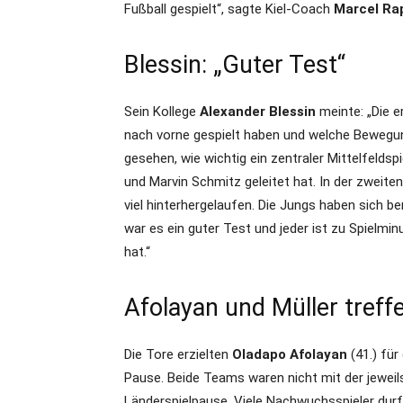
Fußball gespielt“, sagte Kiel-Coach
Marcel R
Blessin: „Guter Test“
Sein Kollege
Alexander Blessin
meinte: „Die er
nach vorne gespielt haben und welche Bewegung
gesehen, wie wichtig ein zentraler Mittelfeldsp
und Marvin Schmitz geleitet hat. In der zweite
viel hinterhergelaufen. Die Jungs haben sich be
war es ein guter Test und jeder ist zu Spielmi
hat.“
Afolayan und Müller treff
Die Tore erzielten
Oladapo Afolayan
(41.) für
Pause. Beide Teams waren nicht mit der jeweils
Länderspielpause. Viele Nachwuchsspieler durf