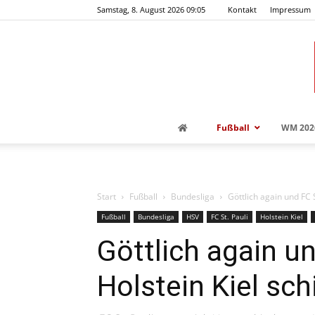
Samstag, 8. August 2026 09:05
Kontakt
Impressum
Fußball
WM 202
Start
Fußball
Bundesliga
Göttlich again und FC S
Fußball
Bundesliga
HSV
FC St. Pauli
Holstein Kiel
Göttlich again un
Holstein Kiel schi