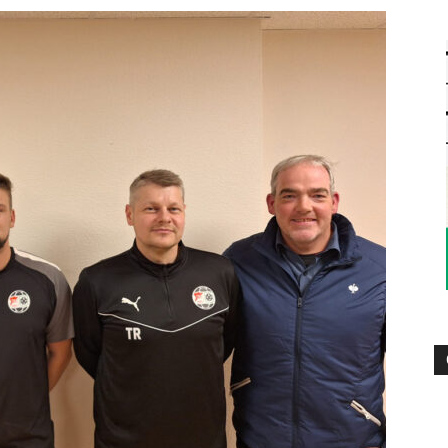
die
Region
Lübeck