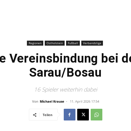
–
Sport-
Regionen
Ostholstein
Fußball
Verbandsliga
e Vereinsbindung bei d
Sarau/Bosau
News
16 Spieler weiterhin dabei
Von
Michael Krause
-
11. April 2026 17:54
Teilen
für