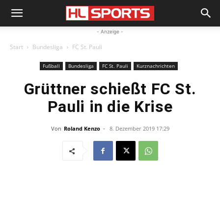
- Anzeige -
Start
Bundesliga
FC St. Pauli
Fußball
Bundesliga
FC St. Pauli
Kurznachrichten
Grüttner schießt FC St.
Pauli in die Krise
Von
Roland Kenzo
-
8. Dezember 2019 17:29