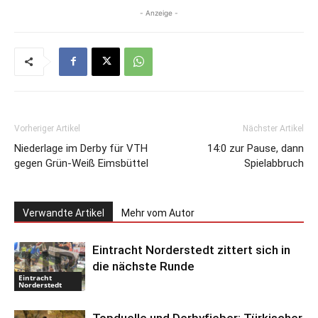
- Anzeige -
Vorheriger Artikel
Nächster Artikel
Niederlage im Derby für VTH
14:0 zur Pause, dann
gegen Grün-Weiß Eimsbüttel
Spielabbruch
Verwandte Artikel
Mehr vom Autor
Eintracht Norderstedt zittert sich in
die nächste Runde
Eintracht
Norderstedt
Topduelle und Derbyfieber: Türkischer