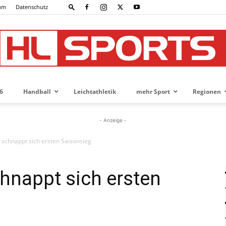
um
Datenschutz
6
Handball
Leichtathletik
mehr Sport
Regionen
HL-
- Anzeige -
schnappt sich ersten Saisonsieg
SPORTS
hnappt sich ersten