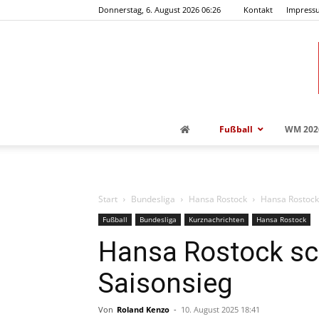
Donnerstag, 6. August 2026 06:26
Kontakt
Impress
Fußball
WM 202
Start
Bundesliga
Hansa Rostock
Hansa Rostock 
Fußball
Bundesliga
Kurznachrichten
Hansa Rostock
Hansa Rostock sc
Saisonsieg
Von
Roland Kenzo
-
10. August 2025 18:41