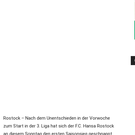
–
Sport-
News
Rostock – Nach dem Unentschieden in der Vorwoche
für
zum Start in der 3. Liga hat sich der F.C. Hansa Rostock
an diesem Sonntag den ersten Saisonsieg geschnappt.