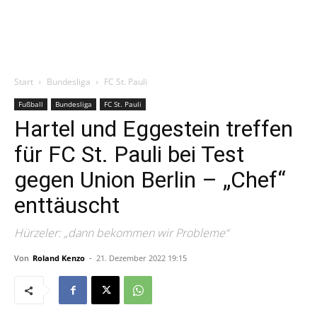
Start
Bundesliga
FC St. Pauli
Fußball
Bundesliga
FC St. Pauli
Hartel und Eggestein treffen
für FC St. Pauli bei Test
gegen Union Berlin – „Chef“
enttäuscht
Hürzeler: „dann bekommen wir Probleme“
Von
Roland Kenzo
-
21. Dezember 2022 19:15