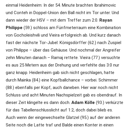
einmal Heidenheim: In der 54. Minute brachten Ibrahimovic
und Conteh in Doppel-Union den Ball nicht im Tor unter. Und
dann wieder der HSV – mit dem Treffer zum 2:0.
Rayan
Philippe
(59.) schloss am Fünfmeterraum eine Kombination
von Gocholeishvili und Vieira erfolgreich ab. Und kurz danach
fast der nächste Tor-Jubel: Königsdörffer (62.) nach Zuspiel
von Philippe – über das Gehäuse. Und nochmal der Angreifer
zehn Minuten danach – Ramaj rettete. Vieira (77.) versuchte
es aus 25 Metern aus der Drehung und verfehlte das 3:0 nur
ganz knapp. Heidenheim gab sich nicht geschlagen, hatte
durch Mainka (84.) eine Kopfballchance – vorbei. Schimmer
(88.) ebenfalls per Kopf, auch daneben. Hier war noch nicht
Schluss und acht Minuten Nachspielzeit gab es obendrauf. In
dieser Zeit klingelte es dann doch.
Adam Kölle
(93.) verkürzte
für das Tabellenschlusslicht auf 1:2, doch dabei blieb es.
Auch wenn der eingewechselte Glatzel (95.) auf der anderen
Seite noch die Latte traf und Balde einen Konter in einen