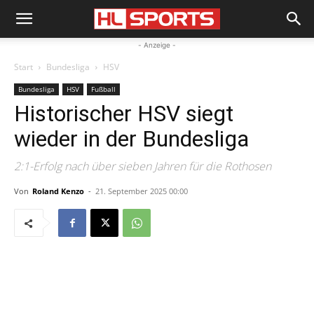
- Anzeige -
Start
Bundesliga
HSV
Bundesliga
HSV
Fußball
Historischer HSV siegt
wieder in der Bundesliga
2:1-Erfolg nach über sieben Jahren für die Rothosen
Von
Roland Kenzo
-
21. September 2025 00:00