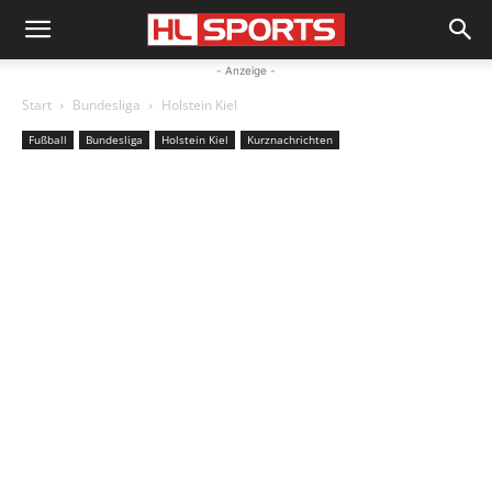
- Anzeige -
Start
Bundesliga
Holstein Kiel
Fußball
Bundesliga
Holstein Kiel
Kurznachrichten