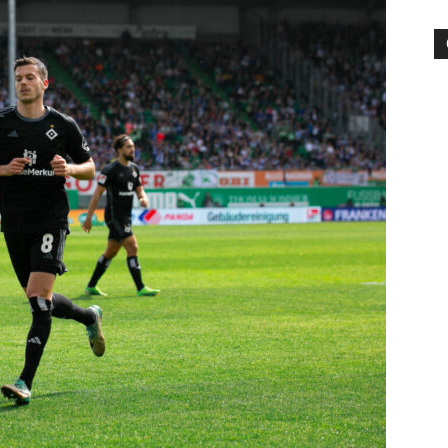
die
Region
Lübeck