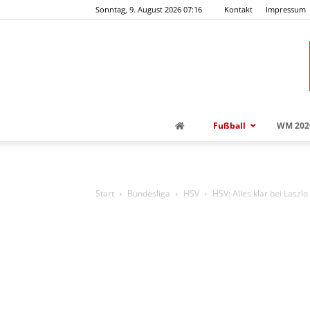
Sonntag, 9. August 2026 07:16
Kontakt
Impressum
Fußball
WM 202
Start
Bundesliga
HSV
HSV: Alles klar bei Laszlo