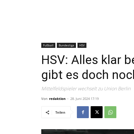
Fußball
Bundesliga
HSV
HSV: Alles klar 
gibt es doch no
Mittelfeldspieler wechselt zu Union Berlin
Von
redaktion
-
28. Juni 2024 17:19
Teilen