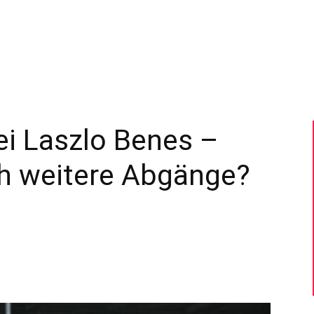
–
Sport-
bei Laszlo Benes –
ch weitere Abgänge?
News
für