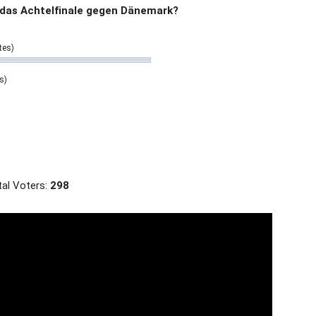
das Achtelfinale gegen Dänemark?
tes)
s)
al Voters:
298