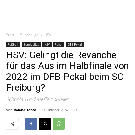
Start
Bundesliga
HSV
Fußball
Bundesliga
HSV
Pokal
DFB-Pokal
HSV: Gelingt die Revanche
für das Aus im Halbfinale von
2022 im DFB-Pokal beim SC
Freiburg?
Schonlau und Meffert spielen
Von
Roland Kenzo
-
29. Oktober 2024 16:53