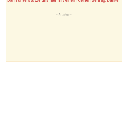
Dann unterstütze uns hier mit einem kleinen Beitrag. Danke.
- Anzeige -