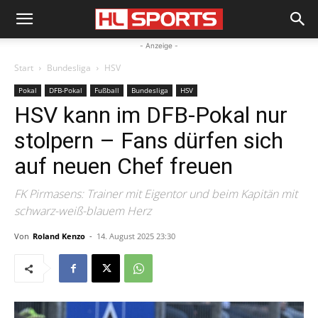
- Anzeige -
Start
Bundesliga
HSV
Pokal
DFB-Pokal
Fußball
Bundesliga
HSV
HSV kann im DFB-Pokal nur
stolpern – Fans dürfen sich
auf neuen Chef freuen
FK Pirmasens: Trainer mit Eigentor und beim Kapitän mit
schwarz-weiß-blauem Herz
Von
Roland Kenzo
-
14. August 2025 23:30