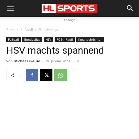
- Anzeige -
Start
Fußball
Bundesliga
Fußball
Bundesliga
HSV
FC St. Pauli
Kurznachrichten
HSV machts spannend
Von
Michael Krause
-
29. Januar 2023 15:58