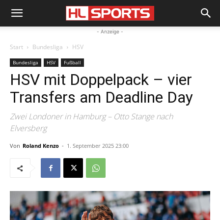
- Anzeige -
Start
Bundesliga
HSV
Bundesliga
HSV
Fußball
HSV mit Doppelpack – vier
Transfers am Deadline Day
Zwei Londoner in Hamburg – Otto Stange nach
Elversberg
Von
Roland Kenzo
-
1. September 2025 23:00