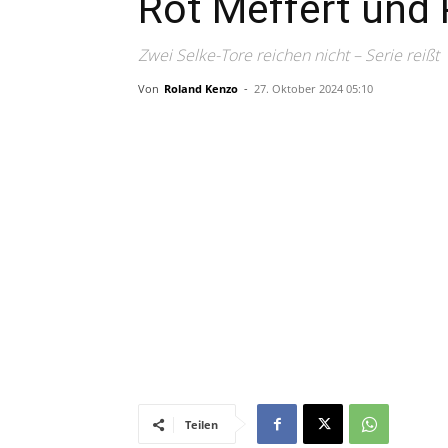
Rot Meffert und 
Zwei Selke-Tore reichen nicht – Serie reißt
Von
Roland Kenzo
-
27. Oktober 2024 05:10
Teilen