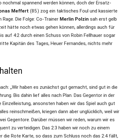
so nochmal spannend werden können, doch der Ersatz-
onas Meffert
(85.) zog ein taktisches Foul und kassierte
n Rage. Die Folge: Co-Trainer
Merlin Polzin
sah erst gelb
zeit hätte noch etwas gehen können, allerdings auch für
is auf 4:2 durch einen Schuss von Robin Fellhauer sogar
ritte Kapitän des Tages, Heuer Fernandes, nichts mehr
rhalten
ach: „Wir haben es zunächst gut gemacht, sind gut in die
ung. Bis dahin lief alles nach Plan. Das Gegentor in der
e Einzelleistung, ansonsten haben wir das Spiel auch gut
alles reinschmeißen, kriegen dann aber unglücklich, weil wir
wei Gegentore. Darüber müssen wir reden, warum wir es
ent zu verteidigen. Das 2:3 haben wir noch zu einem
die Rote Karte, so dass zum Schluss noch das 2:4 fällt,