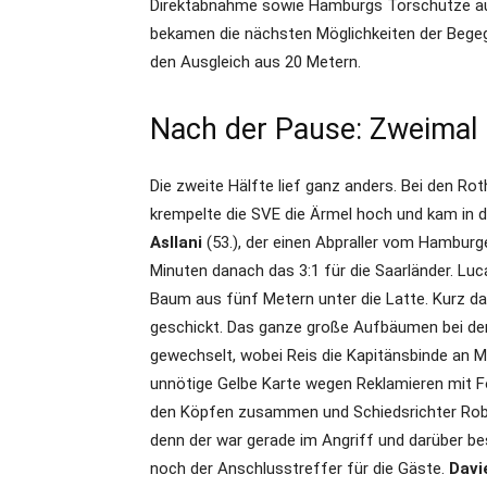
Direktabnahme sowie Hamburgs Torschütze auf 
bekamen die nächsten Möglichkeiten der Begeg
den Ausgleich aus 20 Metern.
Nach der Pause: Zweimal 
Die zweite Hälfte lief ganz anders. Bei den Ro
krempelte die SVE die Ärmel hoch und kam in d
Asllani
(53.), der einen Abpraller vom Hamburg
Minuten danach das 3:1 für die Saarländer. Luc
Baum aus fünf Metern unter die Latte. Kurz da
geschickt. Das ganze große Aufbäumen bei de
gewechselt, wobei Reis die Kapitänsbinde an M
unnötige Gelbe Karte wegen Reklamieren mit Fo
den Köpfen zusammen und Schiedsrichter Robe
denn der war gerade im Angriff und darüber b
noch der Anschlusstreffer für die Gäste.
Davi