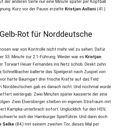
der anderen Seite nur eine Minute später per Kopfball
nung. Kurz vor der Pause erzielte
Kristjan Asllani
(41.)
Gelb-Rot für Norddeutsche
thosen war von Kontrolle nicht mehr viel zu sehen. Dafür
er 53. Minute zur 2:1-Führung. Wieder war es
Kristjan
er Torwart Heuer Fernandes ins Netz schob. Direkt zehn
a Schnellbacher ballerte das Spielgerät nach Zuspiel von
vor hatte Baumgart drei frische Kräfte auf das Feld
n Norddeutschen gab es danach nicht. Und nochmal wurde
effert weitergab. Zwei Minuten später kassierte der eine
lgen. Zwei Elversberger stießen im eigenen Strafraum mit
rt Kampka unterbrach sofort. Unglücklich für den HSV,
eschwerte sich der Hamburger Spielführer. Und dann doch
e Selke
(84.) mit seinem zweiten Tor, dieses Mal per