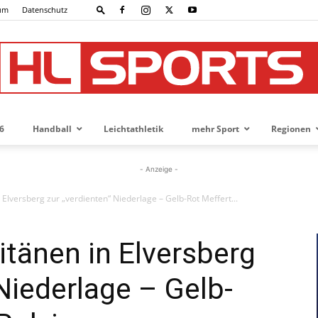
um
Datenschutz
6
Handball
Leichtathletik
mehr Sport
Regionen
HL-
- Anzeige -
 Elversberg zur „verdienten“ Niederlage – Gelb-Rot Meffert...
SPORTS
itänen in Elversberg
Niederlage – Gelb-