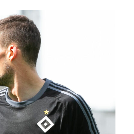
die
Region
Lübeck