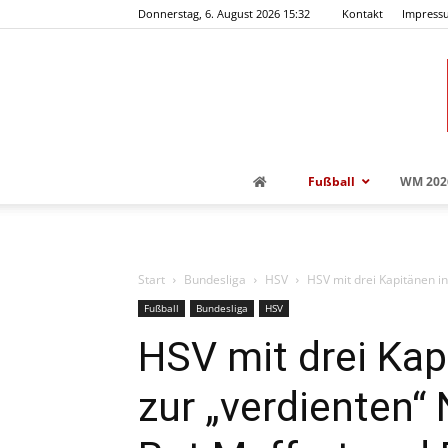
Donnerstag, 6. August 2026 15:32
Kontakt
Impress
Fußball
WM 202
Start
Bundesliga
HSV
HSV mit drei Kapitänen in
Fußball
Bundesliga
HSV
HSV mit drei Kap
zur „verdienten“ 