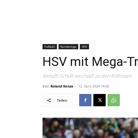
Fußball
Bundesliga
HSV
HSV mit Mega-Tr
Almuth Schult wechselt zu den Rothosen
Von
Roland Kenzo
-
12. April 2024 14:00
Teilen