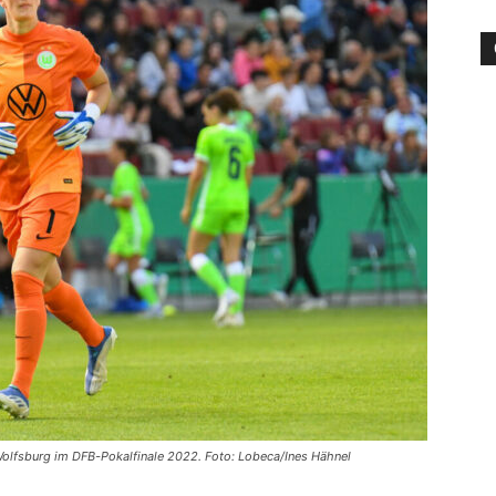
die
Region
Lübeck
L Wolfsburg im DFB-Pokalfinale 2022. Foto: Lobeca/Ines Hähnel