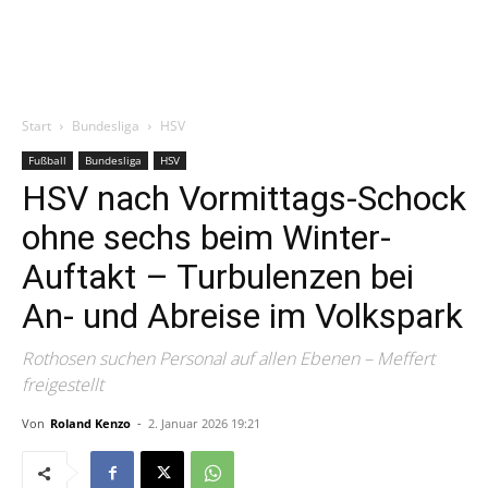
Start
Bundesliga
HSV
Fußball
Bundesliga
HSV
HSV nach Vormittags-Schock
ohne sechs beim Winter-
Auftakt – Turbulenzen bei
An- und Abreise im Volkspark
Rothosen suchen Personal auf allen Ebenen – Meffert
freigestellt
Von
Roland Kenzo
-
2. Januar 2026 19:21