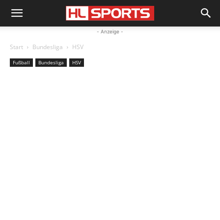
- Anzeige -
Start
Bundesliga
HSV
Fußball
Bundesliga
HSV