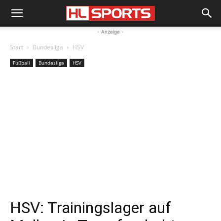
- Anzeige -
Start
Bundesliga
HSV
Fußball
Bundesliga
HSV
HSV: Trainingslager auf