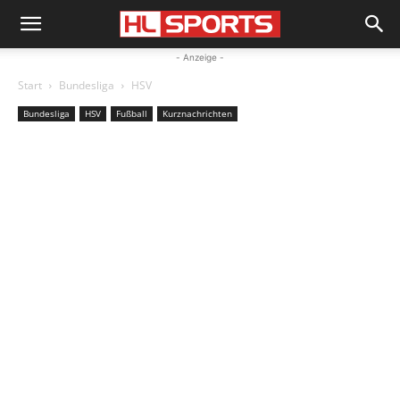
- Anzeige -
Start
Bundesliga
HSV
Bundesliga
HSV
Fußball
Kurznachrichten