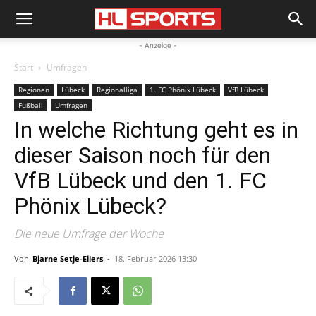
- Anzeige -
Start
Umfragen
Regionen
Lübeck
Regionalliga
1. FC Phönix Lübeck
VfB Lübeck
Fußball
Umfragen
In welche Richtung geht es in
dieser Saison noch für den
VfB Lübeck und den 1. FC
Phönix Lübeck?
Die neue Umfrage der Woche
Von
Bjarne Setje-Eilers
-
18. Februar 2026 13:30