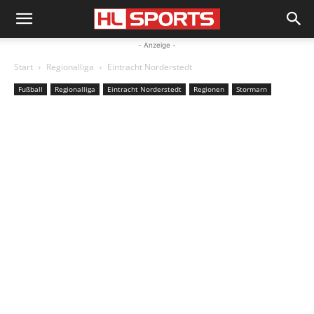
- Anzeige -
Start
Regionalliga
Eintracht Norderstedt
Fußball
Regionalliga
Eintracht Norderstedt
Regionen
Stormarn