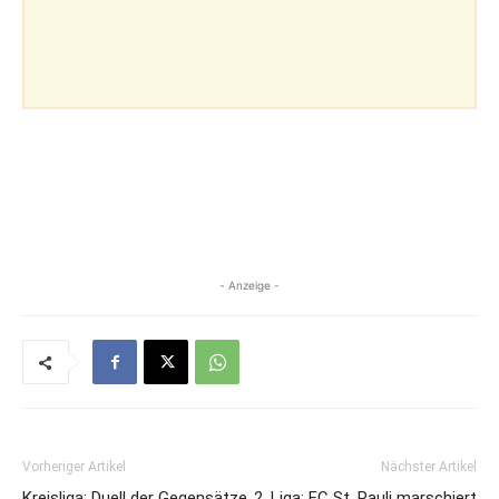
- Anzeige -
Vorheriger Artikel
Nächster Artikel
Kreisliga: Duell der Gegensätze
2. Liga: FC St. Pauli marschiert