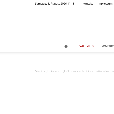
Samstag, 8. August 2026 11:18
Kontakt
Impressum
Fußball
WM 202
Start
Junioren
JFV Lübeck erlebt internationales 