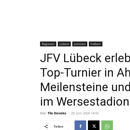
Regionen
Lübeck
Junioren
Fußball
JFV Lübeck erleb
Top-Turnier in A
Meilensteine u
im Wersestadion
Von
Tilo Deneke
-
20. Juni 2026 14:55
Teilen