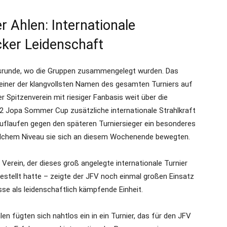
 Ahlen: Internationale
ecker Leidenschaft
onsrunde, wo die Gruppen zusammengelegt wurden. Das
 einer der klangvollsten Namen des gesamten Turniers auf
r Spitzenverein mit riesiger Fanbasis weit über die
12 Jopa Sommer Cup zusätzliche internationale Strahlkraft
s Auflaufen gegen den späteren Turniersieger ein besonderes
 welchem Niveau sie sich an diesem Wochenende bewegten.
erein, der dieses groß angelegte internationale Turnier
stellt hatte – zeigte der JFV noch einmal großen Einsatz
sse als leidenschaftlich kämpfende Einheit.
n fügten sich nahtlos ein in ein Turnier, das für den JFV