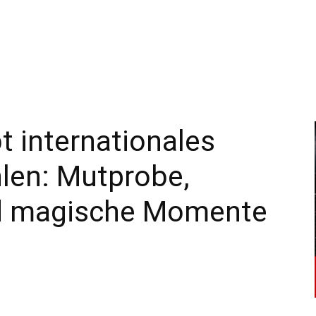
–
Sport-
t internationales
hlen: Mutprobe,
News
nd magische Momente
für