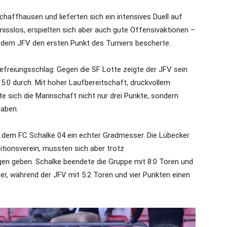
haffhausen und lieferten sich ein intensives Duell auf
sslos, erspielten sich aber auch gute Offensivaktionen –
 dem JFV den ersten Punkt des Turniers bescherte.
efreiungsschlag: Gegen die SF Lotte zeigte der JFV sein
 5:0 durch. Mit hoher Laufbereitschaft, druckvollem
e sich die Mannschaft nicht nur drei Punkte, sondern
gaben.
 dem FC Schalke 04 ein echter Gradmesser. Die Lübecker
itionsverein, mussten sich aber trotz
gen geben. Schalke beendete die Gruppe mit 8:0 Toren und
ter, während der JFV mit 5:2 Toren und vier Punkten einen