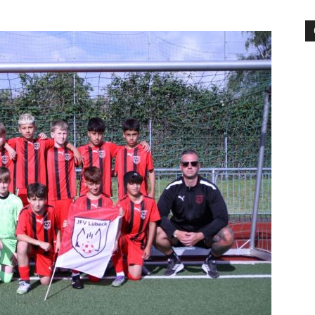
die
Region
Lübeck