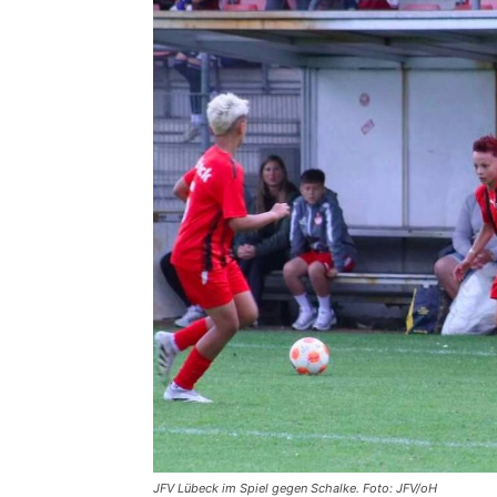
JFV Lübeck im Spiel gegen Schalke. Foto: JFV/oH