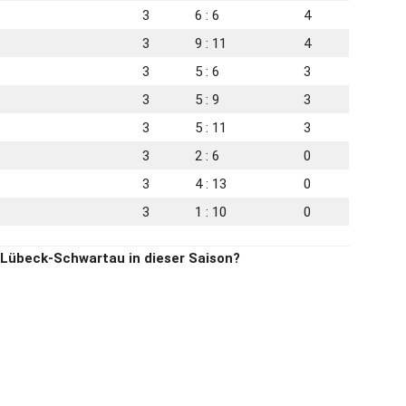
3
6 : 6
4
3
9 : 11
4
3
5 : 6
3
3
5 : 9
3
3
5 : 11
3
3
2 : 6
0
3
4 : 13
0
3
1 : 10
0
 Lübeck-Schwartau in dieser Saison?