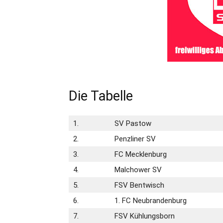
Die Tabelle
1.
SV Pastow
2.
Penzliner SV
3.
FC Mecklenburg
4.
Malchower SV
5.
FSV Bentwisch
6.
1. FC Neubrandenburg
7.
FSV Kühlungsborn