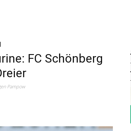
–
Sport-
urine: FC Schönberg
Dreier
News
egen Pampow
für