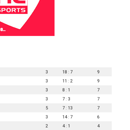
3
18 : 7
9
3
11 : 2
9
3
8 : 1
7
3
7 : 3
7
5
7 : 13
7
3
14 : 7
6
2
4 : 1
4