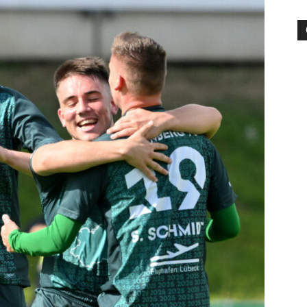
die
Region
Lübeck