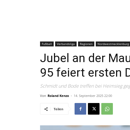
Fußball
Verbandsliga
Regionen
Nordwestmecklenburg
Jubel an der Ma
95 feiert ersten 
Schmidt und Bode treffen bei Heimsieg g
Von
Roland Kenzo
-
14. September 2025 22:00
Teilen