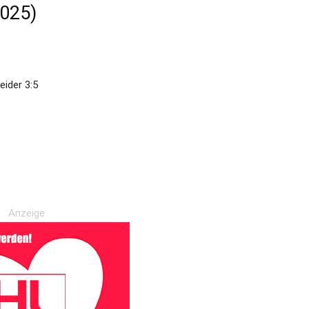
2025)
eider 3:5
1
Anzeige