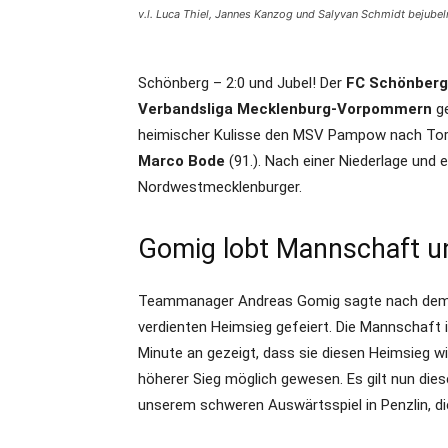
v.l. Luca Thiel, Jannes Kanzog und Salyvan Schmidt bejube
Schönberg – 2:0 und Jubel! Der
FC Schönberg
Verbandsliga Mecklenburg-Vorpommern
ge
heimischer Kulisse den MSV Pampow nach To
Marco Bode
(91.). Nach einer Niederlage und 
Nordwestmecklenburger.
Gomig lobt Mannschaft un
Teammanager Andreas Gomig sagte nach dem Er
verdienten Heimsieg gefeiert. Die Mannschaft i
Minute an gezeigt, dass sie diesen Heimsieg w
höherer Sieg möglich gewesen. Es gilt nun d
unserem schweren Auswärtsspiel in Penzlin, di