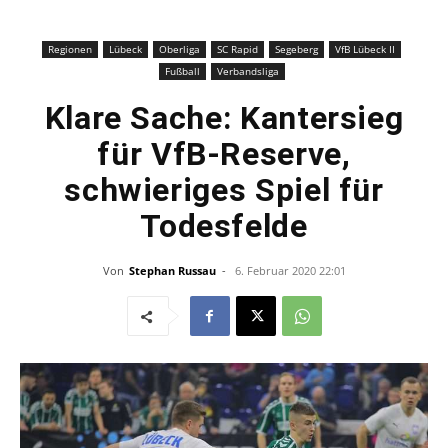
Regionen
Lübeck
Oberliga
SC Rapid
Segeberg
VfB Lübeck II
Fußball
Verbandsliga
Klare Sache: Kantersieg
für VfB-Reserve,
schwieriges Spiel für
Todesfelde
Von
Stephan Russau
-
6. Februar 2020 22:01