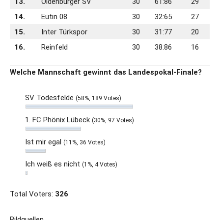
13.
Oldenburger SV
30
61:86
29
14.
Eutin 08
30
32:65
27
15.
Inter Türkspor
30
31:77
20
16.
Reinfeld
30
38:86
16
Welche Mannschaft gewinnt das Landespokal-Finale?
SV Todesfelde
(58%, 189 Votes)
1. FC Phönix Lübeck
(30%, 97 Votes)
Ist mir egal
(11%, 36 Votes)
Ich weiß es nicht
(1%, 4 Votes)
Total Voters:
326
Bildquellen