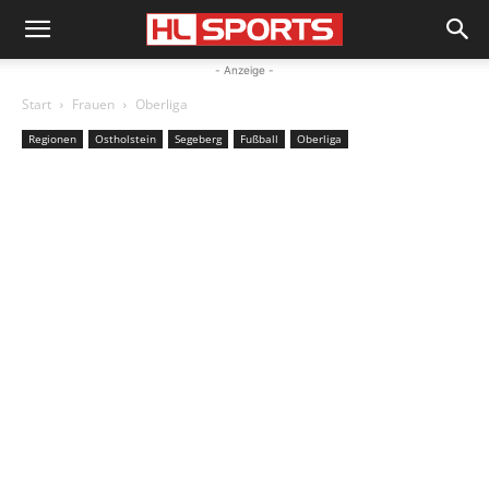
- Anzeige -
Start
Frauen
Oberliga
Regionen
Ostholstein
Segeberg
Fußball
Oberliga