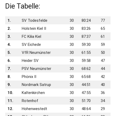
Die Tabelle:
1.
SV Todesfelde
30
80:24
77
2.
Holstein Kiel II
30
83:26
65
3.
FC Kilia Kiel
30
87:37
61
4.
SV Eichede
30
59:30
59
5.
VfR Neumünster
30
61:55
50
6.
Heider SV
30
59:58
47
7.
PSV Neumünster
30
68:62
44
8.
Phönix II
30
65:68
42
9.
Nordmark Satrup
30
44:51
40
10.
Kaltenkirchen
30
47:55
36
11.
Rotenhof
30
51:70
34
12.
Hohenwestedt
30
48:64
29