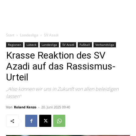
Start
Landesliga
SV Azadi
Regionen
Lübeck
Landesliga
SV Azadi
Fußball
Verbandsliga
Krasse Reaktion des SV
Azadi auf das Rassismus-
Urteil
„Also können wir uns in Zukunft von allen beleidigen
lassen“
Von
Roland Kenzo
-
20. Juni 2025 09:40