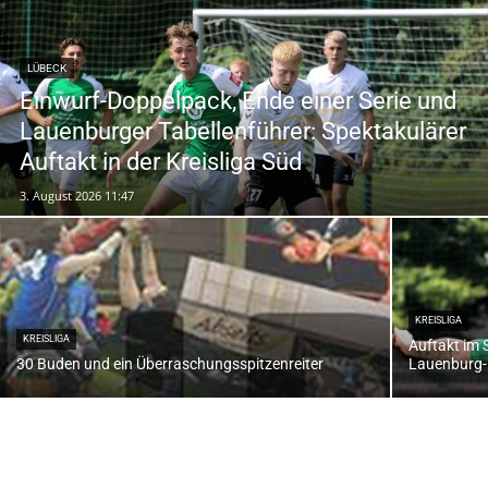
LÜBECK
Einwurf-Doppelpack, Ende einer Serie und
Lauenburger Tabellenführer: Spektakulärer
Auftakt in der Kreisliga Süd
3. August 2026 11:47
KREISLIGA
KREISLIGA
Auftakt im
30 Buden und ein Überraschungsspitzenreiter
Lauenburg-