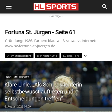
- Anzeige -
Fortuna St. Jürgen
- Seite 61
Gründung: 1986, Farben: blau-weiß-schwarz, Internet:
www.sv-fortuna-st-juergen.de
ATSV Stockelsdorf
Eichholzer SV II
Lübeck 1876
NOCH MEHR SPORT
Klare Linie: „Als Schiedsrichterin
selbstbewusst auftreten und
Entscheidungen treffen“
6. August 2026 09:09