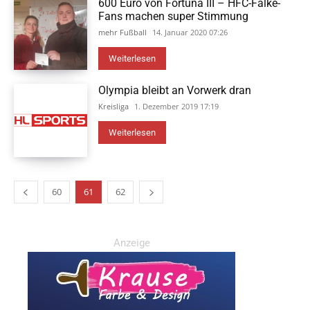
600 Euro von Fortuna III – HFC-Falke-
Fans machen super Stimmung
mehr Fußball
14. Januar 2020 07:26
Weiterlesen
Olympia bleibt an Vorwerk dran
Kreisliga
1. Dezember 2019 17:19
Weiterlesen
60
61
62
Anzeige