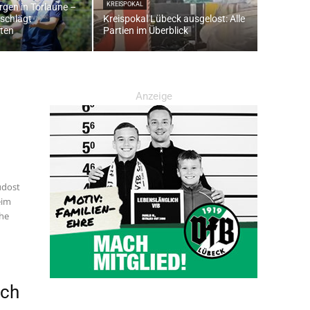
KREISPOKAL
rgen in Torlaune –
 schlägt
Kreispokal Lübeck ausgelost: Alle
ten
Partien im Überblick
Anzeige
üdost
eim
che
ich