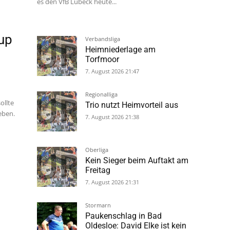
es den VfB Lübeck heute...
tup
Verbandsliga
Heimniederlage am
Torfmoor
7. August 2026 21:47
Regionalliga
ollte
Trio nutzt Heimvorteil aus
eben.
7. August 2026 21:38
Oberliga
Kein Sieger beim Auftakt am
Freitag
7. August 2026 21:31
Stormarn
Paukenschlag in Bad
Oldesloe: David Elke ist kein