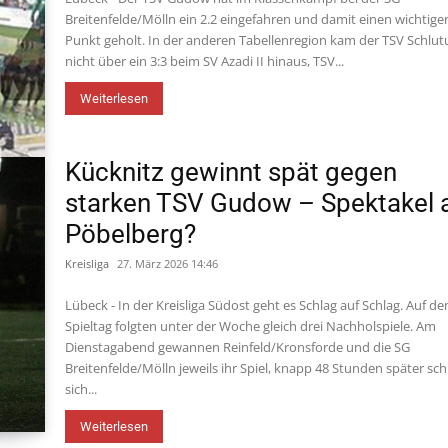
Breitenfelde/Mölln ein 2.2 eingefahren und damit einen wichtige
Punkt geholt. In der anderen Tabellenregion kam der TSV Schlu
nicht über ein 3:3 beim SV Azadi II hinaus, TSV...
Weiterlesen
Kücknitz gewinnt spät gegen
starken TSV Gudow – Spektakel
Pöbelberg?
Kreisliga
27. März 2026 14:46
Lübeck - In der Kreisliga Südost geht es Schlag auf Schlag. Auf de
Spieltag folgten unter der Woche gleich drei Nachholspiele. Am
Dienstagabend gewannen Reinfeld/Kronsforde und die SG
Breitenfelde/Mölln jeweils ihr Spiel, knapp 48 Stunden später sch
sich...
Weiterlesen