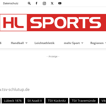
Datenschutz
6
Handball
Leichtathletik
mehr Sport
Regionen
HL-
- Anzeige -
SPORTS
w.tsv-schlutup.de
Lübeck 1876
SV Azadi II
TSV Kücknitz
TSV Travemünde
Vik