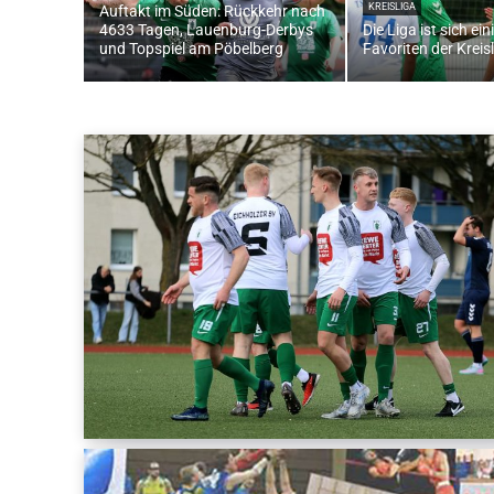
KREISLIGA
Auftakt im Süden: Rückkehr nach
4633 Tagen, Lauenburg-Derbys
Die Liga ist sich ein
und Topspiel am Pöbelberg
Favoriten der Kreis