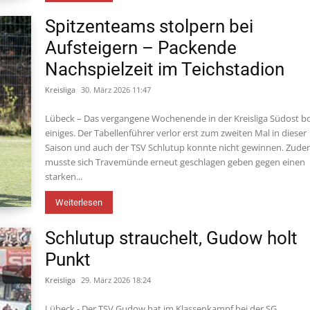
Spitzenteams stolpern bei
Aufsteigern – Packende
Nachspielzeit im Teichstadion
Kreisliga
30. März 2026 11:47
Lübeck – Das vergangene Wochenende in der Kreisliga Südost b
einiges. Der Tabellenführer verlor erst zum zweiten Mal in dieser
Saison und auch der TSV Schlutup konnte nicht gewinnen. Zud
musste sich Travemünde erneut geschlagen geben gegen einen
starken...
Weiterlesen
Schlutup strauchelt, Gudow holt
Punkt
Kreisliga
29. März 2026 18:24
Lübeck - Der TSV Gudow hat im Klassenkampf bei der SG