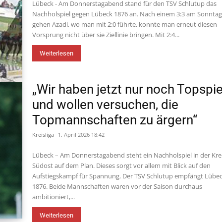
Lübeck - Am Donnerstagabend stand für den TSV Schlutup das
Nachholspiel gegen Lübeck 1876 an. Nach einem 3:3 am Sonnta
gehen Azadi, wo man mit 2:0 führte, konnte man erneut diesen
Vorsprung nicht über sie Ziellinie bringen. Mit 2:4...
Weiterlesen
„Wir haben jetzt nur noch Topspie
und wollen versuchen, die
Topmannschaften zu ärgern“
Kreisliga
1. April 2026 18:42
Lübeck – Am Donnerstagabend steht ein Nachholspiel in der Krei
Südost auf dem Plan. Dieses sorgt vor allem mit Blick auf den
Aufstiegskampf für Spannung. Der TSV Schlutup empfängt Lübe
1876. Beide Mannschaften waren vor der Saison durchaus
ambitioniert,...
Weiterlesen