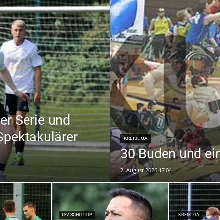
–
Sport-
er Serie und
News
Spektakulärer
KREISLIGA
30 Buden und ein
2. August 2026 17:04
für
TSV SCHLUTUP
KREISLIGA