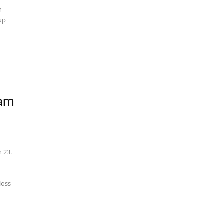
n
tup
 am
n 23.
loss