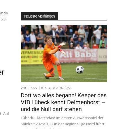
münde
Neueste Meldungen
 5:3
er
VfB Lübeck
8. August 2026 05:56
Dort wo alles begann! Keeper des
VfB Lübeck kennt Delmenhorst –
und die Null darf stehen
t. Auf
Lübeck – Matchday! Im ersten Auswärtsspiel der
Spielzeit 2026/2027 in der Regionalliga Nord führt