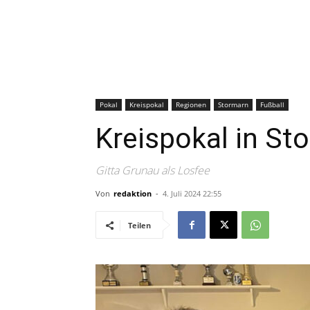
Pokal
Kreispokal
Regionen
Stormarn
Fußball
Kreispokal in St
Gitta Grunau als Losfee
Von
redaktion
-
4. Juli 2024 22:55
Teilen