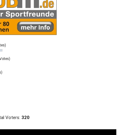
tes)
Votes)
s)
al Voters:
320