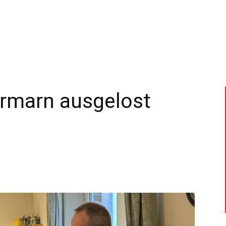
–
Sport-
ormarn ausgelost
News
für