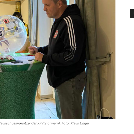
die
Region
Lübeck
lausschussvorsitzender KFV Stormarn). Foto: Klaus Unger