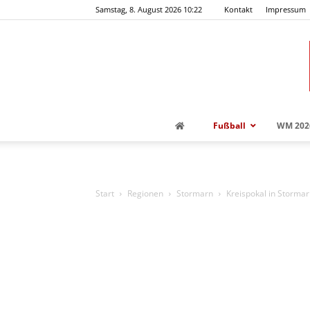
Samstag, 8. August 2026 10:22
Kontakt
Impressum
Fußball
WM 202
Start
Regionen
Stormarn
Kreispokal in Stormar